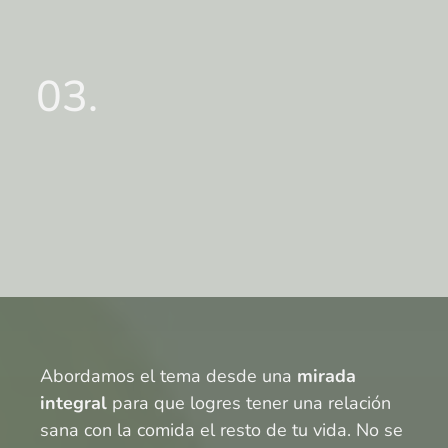
pensar de ti.
03.
A nivel de
mentalidad
, construyendo hábitos
sostenibles que te ayuden a disfrutar,
manteniéndote
motivada y sintiéndote más
segura, cómoda y libre con tu cuerpo.
Abordamos el tema desde una
mirada
integral
para que logres tener una relación
sana con la comida el resto de tu vida. No se