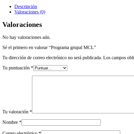
MCL
cantidad
Descripción
Valoraciones (0)
Valoraciones
No hay valoraciones aún.
Sé el primero en valorar “Programa grupal MCL”
Tu dirección de correo electrónico no será publicada.
Los campos obli
Tu puntuación
*
Tu valoración
*
Nombre
*
Correo electrónico
*