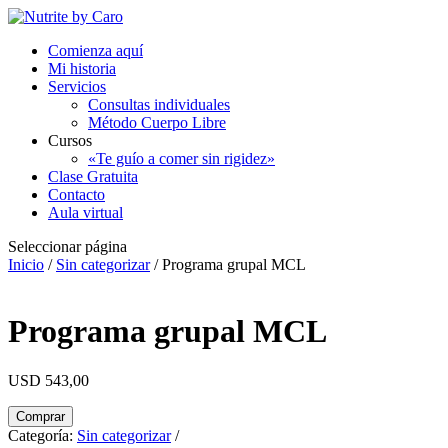
Comienza aquí
Mi historia
Servicios
Consultas individuales
Método Cuerpo Libre
Cursos
«Te guío a comer sin rigidez»
Clase Gratuita
Contacto
Aula virtual
Seleccionar página
Inicio
/
Sin categorizar
/ Programa grupal MCL
Programa grupal MCL
USD
543,00
Programa
Comprar
grupal
Categoría:
Sin categorizar