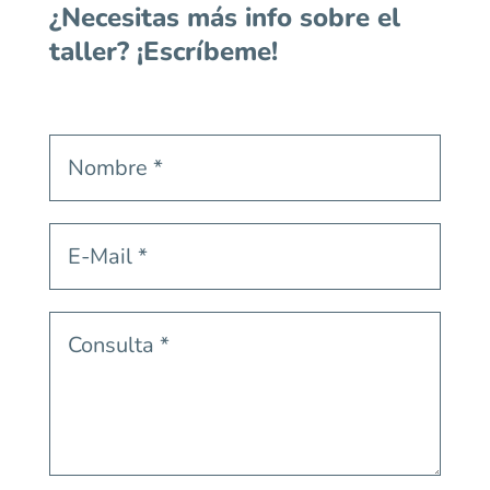
¿Necesitas más info sobre el
i
taller? ¡Escríbeme!
v
e
: