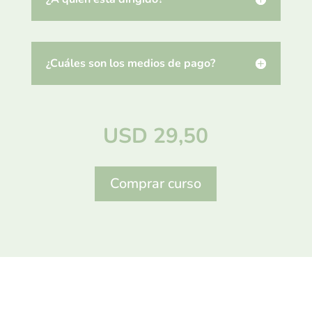
¿Cuáles son los medios de pago?
USD
29,50
A
Comprar curso
l
t
e
r
n
a
t