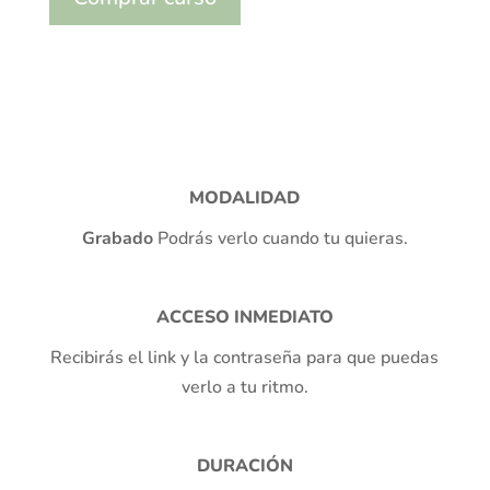
l
t
e
r
n
a
t
MODALIDAD
i
Grabado
Podrás verlo cuando tu quieras.
v
e
:
ACCESO INMEDIATO
Recibirás el link y la contraseña para que puedas
verlo a tu ritmo.
DURACIÓN