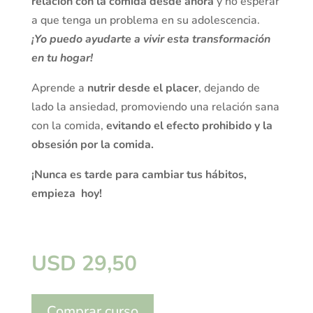
relación con la comida desde ahora
y no esperar
a que tenga un problema en su adolescencia.
¡Yo puedo ayudarte a vivir esta transformación
en tu hogar!
Aprende a
nutrir desde el placer
, dejando de
lado la ansiedad, promoviendo una relación sana
con la comida,
evitando el efecto prohibido y la
obsesión por la comida.
¡Nunca es tarde para cambiar tus hábitos,
empieza hoy!
USD
29,50
A
Comprar curso